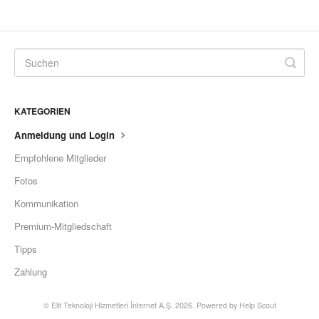
KATEGORIEN
Anmeldung und Login
Empfohlene Mitglieder
Fotos
Kommunikation
Premium-Mitgliedschaft
Tipps
Zahlung
©
Elit Teknoloji Hizmetleri İnternet A.Ş.
2026.
Powered by
Help Scout