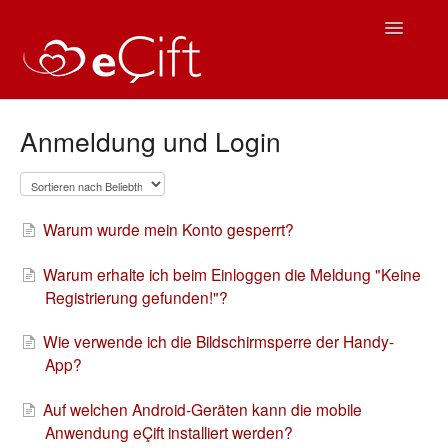
Toggle
Navigatio
Startseite
Anmeldung und Login
eÇift Nutzung
Häufig gestellte Fragen
Warum wurde mein Konto gesperrt?
IOS Hilfe
Warum erhalte ich beim Einloggen die Meldung "Keine
Registrierung gefunden!"?
Android Hilfe
Wie verwende ich die Bildschirmsperre der Handy-
Kontakt
App?
Auf welchen Android-Geräten kann die mobile
Anwendung eÇift installiert werden?