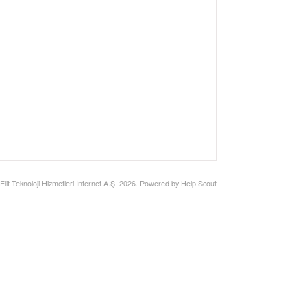
Elit Teknoloji Hizmetleri İnternet A.Ş.
2026.
Powered by
Help Scout