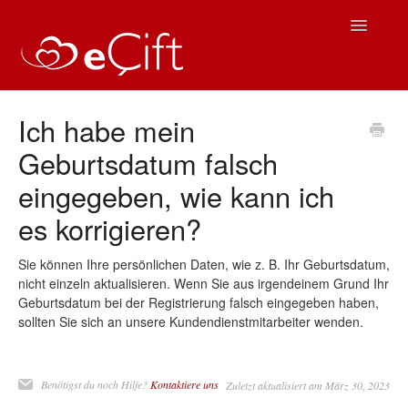
Toggle
Navigatio
Startseite
Ich habe mein
Geburtsdatum falsch
eÇift Nutzung
eingegeben, wie kann ich
Häufig gestellte Fragen
es korrigieren?
IOS Hilfe
Sie können Ihre persönlichen Daten, wie z. B. Ihr Geburtsdatum,
nicht einzeln aktualisieren. Wenn Sie aus irgendeinem Grund Ihr
Android Hilfe
Geburtsdatum bei der Registrierung falsch eingegeben haben,
sollten Sie sich an unsere Kundendienstmitarbeiter wenden.
Kontakt
Benötigst du noch Hilfe?
Kontaktiere uns
Zuletzt aktualisiert am März 30, 2023