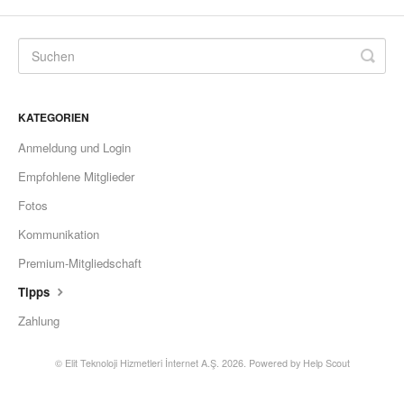
KATEGORIEN
Anmeldung und Login
Empfohlene Mitglieder
Fotos
Kommunikation
Premium-Mitgliedschaft
Tipps
Zahlung
©
Elit Teknoloji Hizmetleri İnternet A.Ş.
2026.
Powered by
Help Scout