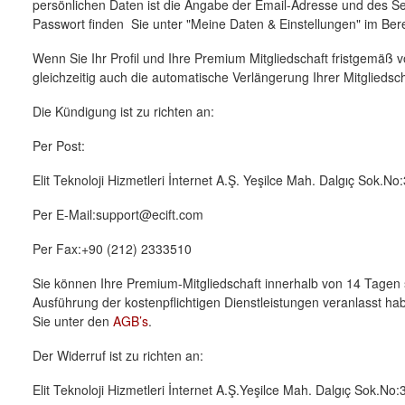
persönlichen Daten ist die Angabe der Email-Adresse und des Ser
Passwort finden Sie unter "Meine Daten & Einstellungen" im Berei
Wenn Sie Ihr Profil und Ihre Premium Mitgliedschaft fristgemäß vo
gleichzeitig auch die automatische Verlängerung Ihrer Mitgliedsc
Die Kündigung ist zu richten an:
Per Post:
Elit Teknoloji Hizmetleri İnternet A.Ş. Yeşilce Mah. Dalgıç Sok.N
Per E-Mail:support@ecift.com
Per Fax:+90 (212) 2333510
Sie können Ihre Premium-Mitgliedschaft innerhalb von 14 Tagen sc
Ausführung der kostenpflichtigen Dienstleistungen veranlasst ha
Sie unter den
AGB’s
.
Der Widerruf ist zu richten an:
Elit Teknoloji Hizmetleri İnternet A.Ş.Yeşilce Mah. Dalgıç Sok.No