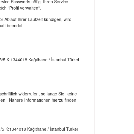
vice Passworts nötig. Ihren Service
ch "Profil verwalten".
r Ablauf Ihrer Laufzeit kündigen, wird
haft beendet.
o:3/5 K:1344018 Kağıthane / İstanbul Türkei
hriftlich widerrufen, so lange Sie keine
ben. Nähere Informationen hierzu finden
:3/5 K:1344018 Kağıthane / İstanbul Türkei